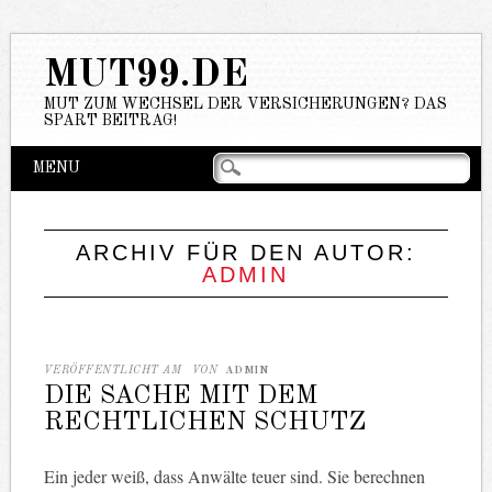
MUT99.DE
MUT ZUM WECHSEL DER VERSICHERUNGEN? DAS
SPART BEITRAG!
Hauptmenü
Zum
MENU
Inhalt
springen
ARCHIV FÜR DEN AUTOR:
ADMIN
VERÖFFENTLICHT AM
VON
ADMIN
DIE SACHE MIT DEM
RECHTLICHEN SCHUTZ
Ein jeder weiß, dass Anwälte teuer sind. Sie berechnen