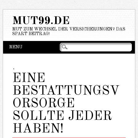
MUT99.DE
MUT ZUM WECHSEL DER VERSICHERUNGEN? DAS
SPART BEITRAG!
Hauptmenü
Zum
MENU
Inhalt
springen
,
EINE
BESTATTUNGSV
ORSORGE
SOLLTE JEDER
HABEN!