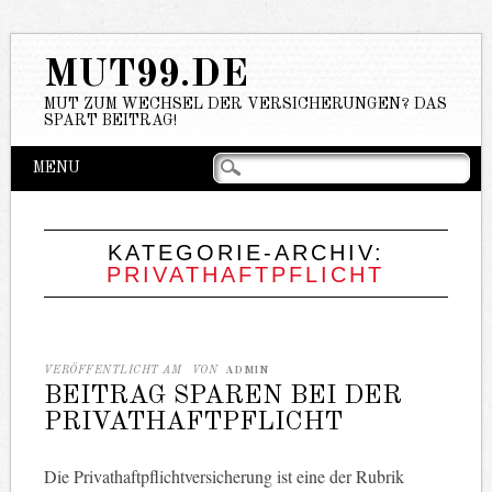
MUT99.DE
MUT ZUM WECHSEL DER VERSICHERUNGEN? DAS
SPART BEITRAG!
Hauptmenü
Zum
MENU
Inhalt
springen
KATEGORIE-ARCHIV:
PRIVATHAFTPFLICHT
VERÖFFENTLICHT AM
VON
ADMIN
BEITRAG SPAREN BEI DER
PRIVATHAFTPFLICHT
Die Privathaftpflichtversicherung ist eine der Rubrik