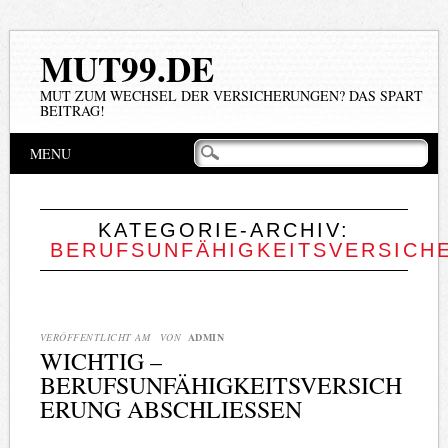
MUT99.DE
MUT ZUM WECHSEL DER VERSICHERUNGEN? DAS SPART
BEITRAG!
Hauptmenü
Zum
MENU
Inhalt
springen
KATEGORIE-ARCHIV:
BERUFSUNFÄHIGKEITSVERSICH
VERÖFFENTLICHT AM
VON
ADMIN
WICHTIG –
BERUFSUNFÄHIGKEITSVERSICH
ERUNG ABSCHLIESSEN